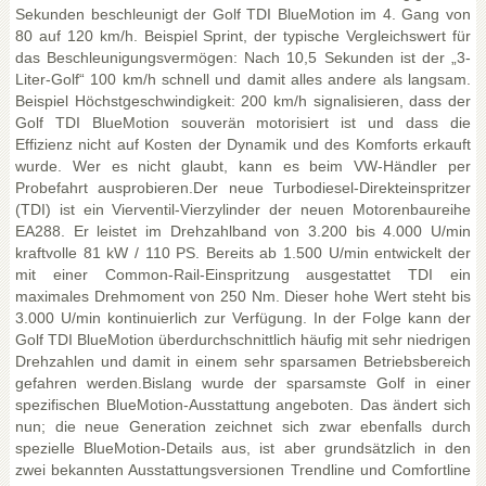
Sekunden beschleunigt der Golf TDI BlueMotion im 4. Gang von
80 auf 120 km/h. Beispiel Sprint, der typische Vergleichswert für
das Beschleunigungsvermögen: Nach 10,5 Sekunden ist der „3-
Liter-Golf“ 100 km/h schnell und damit alles andere als langsam.
Beispiel Höchstgeschwindigkeit: 200 km/h signalisieren, dass der
Golf TDI BlueMotion souverän motorisiert ist und dass die
Effizienz nicht auf Kosten der Dynamik und des Komforts erkauft
wurde. Wer es nicht glaubt, kann es beim VW-Händler per
Probefahrt ausprobieren.Der neue Turbodiesel-Direkteinspritzer
(TDI) ist ein Vierventil-Vierzylinder der neuen Motorenbaureihe
EA288. Er leistet im Drehzahlband von 3.200 bis 4.000 U/min
kraftvolle 81 kW / 110 PS. Bereits ab 1.500 U/min entwickelt der
mit einer Common-Rail-Einspritzung ausgestattet TDI ein
maximales Drehmoment von 250 Nm. Dieser hohe Wert steht bis
3.000 U/min kontinuierlich zur Verfügung. In der Folge kann der
Golf TDI BlueMotion überdurchschnittlich häufig mit sehr niedrigen
Drehzahlen und damit in einem sehr sparsamen Betriebsbereich
gefahren werden.Bislang wurde der sparsamste Golf in einer
spezifischen BlueMotion-Ausstattung angeboten. Das ändert sich
nun; die neue Generation zeichnet sich zwar ebenfalls durch
spezielle BlueMotion-Details aus, ist aber grundsätzlich in den
zwei bekannten Ausstattungsversionen Trendline und Comfortline