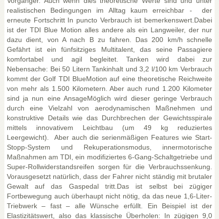
Vorgänger. Auch wenn dies theoretische Werte sind und unter
realistischen Bedingungen im Alltag kaum erreichbar - der
erneute Fortschritt In puncto Verbrauch ist bemerkenswert.Dabei
ist der TDI Blue Motion alles andere als ein Langweiler, der nur
dazu dient, von A nach B zu fahren. Das 200 km/h schnelle
Gefährt ist ein fünfsitziges Multitalent, das seine Passagiere
komfortabel und agil begleitet. Tanken wird dabei zur
Nebensache: Bei 50 Litern Tankinhalt und 3,2 l/100 km Verbrauch
kommt der Golf TDI BlueMotion auf eine theoretische Reichweite
von mehr als 1.500 Kilometern. Aber auch rund 1.200 Kilometer
sind ja nun eine AnsageMöglich wird dieser geringe Verbrauch
durch eine Vielzahl von aerodynamischen Maßnehmen und
konstruktive Details wie das Durchbrechen der Gewichtsspirale
mittels innovativem Leichtbau (um 49 kg reduziertes
Leergewicht). Aber auch die serienmäßigen Features wie Start-
Stopp-System und Rekuperationsmodus, innermotorische
Maßnahmen am TDI, ein modifiziertes 6-Gang-Schaltgetriebe und
Super-Rollwiderstandsreifen sorgen für die Verbrauchssenkung.
Vorausgesetzt natürlich, dass der Fahrer nicht ständig mit brutaler
Gewalt auf das Gaspedal tritt.Das ist selbst bei zügiger
Fortbewegung auch überhaupt nicht nötig, da das neue 1,6-Liter-
Triebwerk – fast – alle Wünsche erfüllt. Ein Beispiel ist der
Elastizitätswert, also das klassische Überholen: In zügigen 9,0