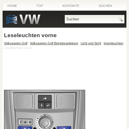
HOME
TOP
KONTAKTE
SUCHEN
Leseleuchten vorne
Volkswagen Golf
/
Volkswagen Golf Betriebsanleitung
/
Licht und Sicht
/
Innenleuchten
/
Leseleuchten vorne