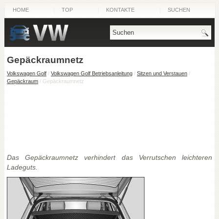
HOME
TOP
KONTAKTE
SUCHEN
Gepäckraumnetz
Volkswagen Golf
/
Volkswagen Golf Betriebsanleitung
/
Sitzen und Verstauen
/
Gepäckraum
/ Gepäckraumnetz
Das Gepäckraumnetz verhindert das Verrutschen leichteren
Ladeguts.