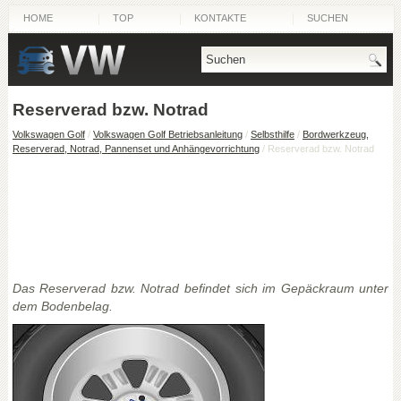
HOME
TOP
KONTAKTE
SUCHEN
Reserverad bzw. Notrad
Volkswagen Golf
/
Volkswagen Golf Betriebsanleitung
/
Selbsthilfe
/
Bordwerkzeug,
Reserverad, Notrad, Pannenset und Anhängevorrichtung
/ Reserverad bzw. Notrad
Das Reserverad bzw. Notrad befindet sich im Gepäckraum unter
dem Bodenbelag.