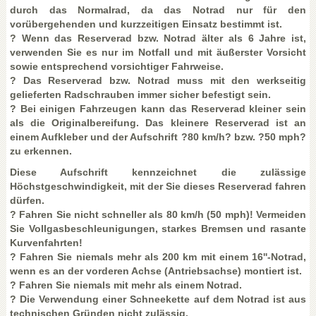
durch das Normalrad, da das Notrad nur für den
vorübergehenden und kurzzeitigen Einsatz bestimmt ist.
? Wenn das Reserverad bzw. Notrad älter als 6 Jahre ist,
verwenden Sie es nur im Notfall und mit äußerster Vorsicht
sowie entsprechend vorsichtiger Fahrweise.
? Das Reserverad bzw. Notrad muss mit den werkseitig
gelieferten Radschrauben immer sicher befestigt sein.
? Bei einigen Fahrzeugen kann das Reserverad kleiner sein
als die Originalbereifung. Das kleinere Reserverad ist an
einem Aufkleber und der Aufschrift ?80 km/h? bzw. ?50 mph?
zu erkennen.
Diese Aufschrift kennzeichnet die zulässige
Höchstgeschwindigkeit, mit der Sie dieses Reserverad fahren
dürfen.
? Fahren Sie nicht schneller als 80 km/h (50 mph)! Vermeiden
Sie Vollgasbeschleunigungen, starkes Bremsen und rasante
Kurvenfahrten!
? Fahren Sie niemals mehr als 200 km mit einem 16''-Notrad,
wenn es an der vorderen Achse (Antriebsachse) montiert ist.
? Fahren Sie niemals mit mehr als einem Notrad.
? Die Verwendung einer Schneekette auf dem Notrad ist aus
technischen Gründen nicht zulässig.