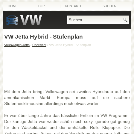
HOME
TOP
KONTAKTE
SUCHEN
VW Jetta Hybrid - Stufenplan
Volkswagen Jetta
/
Übersicht
/ VW Jetta Hybrid - Stufenplan
Mit dem Jetta bringt Volkswagen sei zweites Hybridauto auf den
amerikanischen Markt. Europa muss auf die saubere
Stufenhecklimousine allerdings noch etwas warten.
Er war über lange Jahre das hässliche Entlein im VW-Programm:
Der kantige Jetta war weder schön noch sexy, gerade gut genug
für den Wackeldackel und die umhäkelte Rolle Klopapier. Die
Zeiten sind vorbei. Schon mit den Vorstellung des neuen Jetta vor