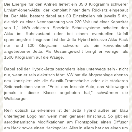
Die Energie für den Antrieb liefert ein 35,8 Kilogramm schwerer
Lithium-Ionen-Akku, der komplett hinter dem Rücksitz eingebaut
ist. Der Akku besteht dabei aus 60 Einzelzellen mit jeweils 5 Ah,
die sich zu einer Nennspannung von 220 Volt und einer Kapazität
von 1,1 kWh addieren. Spezielle Schutzsysteme schalten den
Akku im Ruhezustand oder bei einem eventuellen Unfall
spannungsfrei. Insgesamt ist der Jetta Hybrid inklusive Akku-Pack
nur rund 100 Kilogramm schwerer als ein konventionell
angetriebener Jetta. Als Gesamtgewicht bringt er weniger als
1500 Kilogramm auf die Waage.
Dabei soll der Hybrid-Jetta besonders leise unterwegs sein - nicht
nur, wenn er rein elektrisch fährt. VW hat die Abgasanlage ebenso
neu konzipiert wie die Akustik-Frontscheibe oder die stärkeren
Seitenscheiben vorne. "Er ist das leiseste Auto, das Volkswagen
jemals in dieser Klasse angeboten hat," schwärmen die
Wolfsburger.
Rein optisch zu erkennen ist der Jetta Hybrid außer am blau
unterlegten Logo nur, wenn man genauer hinschaut. So gibt es
aerodynamische Modifikationen am Frontspoiler, einen Diffusor
am Heck sowie einen Heckspoiler. Alles in allem hat das einen um