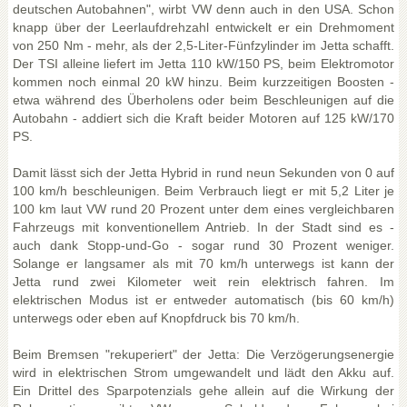
deutschen Autobahnen", wirbt VW denn auch in den USA. Schon
knapp über der Leerlaufdrehzahl entwickelt er ein Drehmoment
von 250 Nm - mehr, als der 2,5-Liter-Fünfzylinder im Jetta schafft.
Der TSI alleine liefert im Jetta 110 kW/150 PS, beim Elektromotor
kommen noch einmal 20 kW hinzu. Beim kurzzeitigen Boosten -
etwa während des Überholens oder beim Beschleunigen auf die
Autobahn - addiert sich die Kraft beider Motoren auf 125 kW/170
PS.
Damit lässt sich der Jetta Hybrid in rund neun Sekunden von 0 auf
100 km/h beschleunigen. Beim Verbrauch liegt er mit 5,2 Liter je
100 km laut VW rund 20 Prozent unter dem eines vergleichbaren
Fahrzeugs mit konventionellem Antrieb. In der Stadt sind es -
auch dank Stopp-und-Go - sogar rund 30 Prozent weniger.
Solange er langsamer als mit 70 km/h unterwegs ist kann der
Jetta rund zwei Kilometer weit rein elektrisch fahren. Im
elektrischen Modus ist er entweder automatisch (bis 60 km/h)
unterwegs oder eben auf Knopfdruck bis 70 km/h.
Beim Bremsen "rekuperiert" der Jetta: Die Verzögerungsenergie
wird in elektrischen Strom umgewandelt und lädt den Akku auf.
Ein Drittel des Sparpotenzials gehe allein auf die Wirkung der