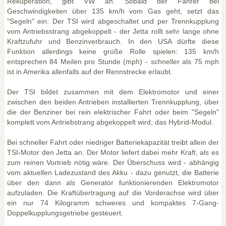
Rekuperation, gibt VW an. Sobald der Fahrer bei
Geschwindigkeiten über 135 km/h vom Gas geht, setzt das
"Segeln" ein: Der TSI wird abgeschaltet und per Trennkupplung
vom Antriebsstrang abgekoppelt - der Jetta rollt sehr lange ohne
Kraftzufuhr und Benzinverbrauch. In den USA dürfte diese
Funktion allerdings keine große Rolle spielen: 135 km/h
entsprechen 84 Meilen pro Stunde (mph) - schneller als 75 mph
ist in Amerika allenfalls auf der Rennstrecke erlaubt.
Der TSI bildet zusammen mit dem Elektromotor und einer
zwischen den beiden Antrieben installierten Trennkupplung, über
die der Benziner bei rein elektrischer Fahrt oder beim "Segeln"
komplett vom Antriebstrang abgekoppelt wird, das Hybrid-Modul.
Bei schneller Fahrt oder niedriger Batteriekapazität treibt allein der
TSI-Motor den Jetta an. Der Motor liefert dabei mehr Kraft, als es
zum reinen Vortrieb nötig wäre. Der Überschuss wird - abhängig
vom aktuellen Ladezustand des Akku - dazu genutzt, die Batterie
über den dann als Generator funktionierenden Elektromotor
aufzuladen. Die Kraftübertragung auf die Vorderachse wird über
ein nur 74 Kilogramm schweres und kompaktes 7-Gang-
Doppelkupplungsgetriebe gesteuert.