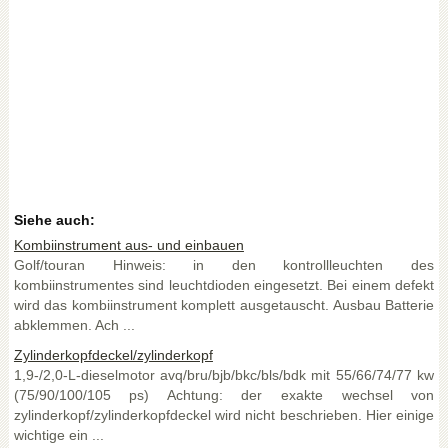
Siehe auch:
Kombiinstrument aus- und einbauen
Golf/touran Hinweis: in den kontrollleuchten des
kombiinstrumentes sind leuchtdioden eingesetzt. Bei einem defekt
wird das kombiinstrument komplett ausgetauscht. Ausbau Batterie
abklemmen. Ach ...
Zylinderkopfdeckel/zylinderkopf
1,9-/2,0-L-dieselmotor avq/bru/bjb/bkc/bls/bdk mit 55/66/74/77 kw
(75/90/100/105 ps) Achtung: der exakte wechsel von
zylinderkopf/zylinderkopfdeckel wird nicht beschrieben. Hier einige
wichtige ein ...