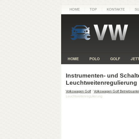
HOME
TOP
KONTAKTE
S
HOME
POLO
GOLF
JET
Instrumenten- und Schal
Leuchtweitenregulierung
Volkswagen Golf
/
Volkswagen Golf Betriebsanle
Leuchtweitenregulierung