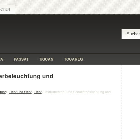
UCHEN
TA
PASSAT
TIGUAN
TOUAREG
terbeleuchtung und
itung
/
Licht und Sicht
/
Licht
/ Instrumenten- und Schalterbeleuchtung und