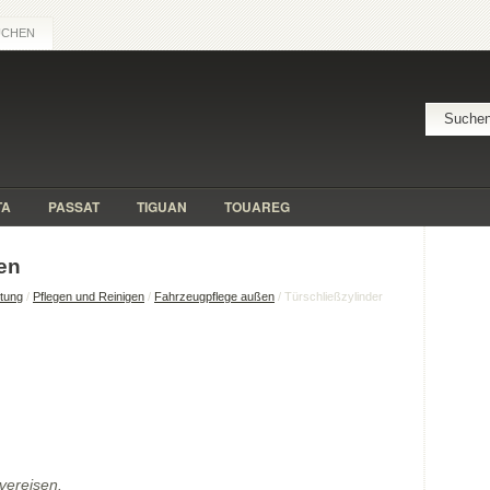
UCHEN
TA
PASSAT
TIGUAN
TOUAREG
sen
itung
/
Pflegen und Reinigen
/
Fahrzeugpflege außen
/ Türschließzylinder
vereisen.