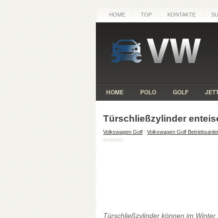
HOME
TOP
KONTAKTE
S
HOME
POLO
GOLF
JET
Türschließzylinder entei
Volkswagen Golf
/
Volkswagen Golf Betriebsanle
enteisen
Türschließzylinder können im Winter 