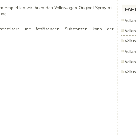
rn empfehlen wir Ihnen das Volkswagen Original Spray mit
FAH
kung.
Volks
enteisern mit fettlösenden Substanzen kann der
Volks
Volks
Volks
Volks
Volks