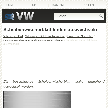
HOME
TOP
KONTAKTE
SUCHEN
Scheibenwischerblatt hinten auswechseln
Volkswagen Golf
/
Volkswagen Golf Betriebsanleitung
/
Prüfen und Nachfüllen
/
Scheibenwaschwasser und Scheibenwischerblätter
/ Scheibenwischerblatt hinten
auswechseln
Ein beschädigtes Scheibenwischerblatt sollte umgehend
gewechselt werden.