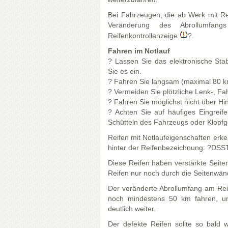
Bei Fahrzeugen, die ab Werk mit Rei
Veränderung des Abrollumfan
Reifenkontrollanzeige
?.
Fahren im Notlauf
? Lassen Sie das elektronische Sta
Sie es ein.
? Fahren Sie langsam (maximal 80 km/
? Vermeiden Sie plötzliche Lenk-, F
? Fahren Sie möglichst nicht über Hin
? Achten Sie auf häufiges Eingrei
Schütteln des Fahrzeugs oder Klopfg
Reifen mit Notlaufeigenschaften erk
hinter der Reifenbezeichnung: ?DS
Diese Reifen haben verstärkte Seite
Reifen nur noch durch die Seitenwänd
Der veränderte Abrollumfang am Rei
noch mindestens 50 km fahren, un
deutlich weiter.
Der defekte Reifen sollte so bald 