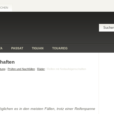
UCHEN
TA
PASSAT
TIGUAN
TOUAREG
chaften
itung
/
Prüfen und Nachfüllen
/
Räder
/ Reifen mit Notlaufeigenschaften
öglichen es in den meisten Fällen, trotz einer Reifenpanne