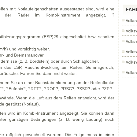
fen mit Notlaufeigenschaften ausgestattet sind, wird eine
FAH
gs der Räder im Kombi-Instrument angezeigt, ?
Volks
Volks
bilisierungsprogramm (ESP)29 eingeschaltet bzw. schalten
Volks
h) und vorsichtig weiter.
Volks
ahr- und Bremsmanöver.
dernisse (z. B. Bordstein) oder durch Schlaglöcher.
Volks
fen des ESP, Rauchentwicklung am Reifen, Gummigeruch,
Volks
eräusche. Fahren Sie dann nicht weiter.
ennen Sie an einer Buchstabenkennung an der Reifenflanke
ST?, ?Eufonia?, ?RFT?, ?ROF?, ?RSC?, ?SSR? oder ?ZP?.
nwände. Wenn die Luft aus dem Reifen entweicht, wird der
e gestützt (Notlauf).
fen wird im Kombi-Instrument angezeigt. Sie können dann
ter günstigen Bedingungen (z. B. wenig Ladung) noch
wie möglich gewechselt werden. Die Felge muss in einer