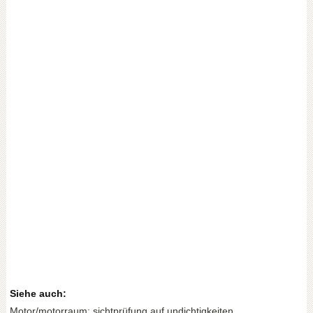
Siehe auch:
Motor/motorraum: sichtprüfung auf undichtigkeiten