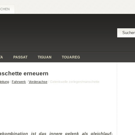
UCHEN
TA
PASSAT
TIGUAN
TOUAREG
nschette erneuern
eitung
/
Fahrwerk
/
Vorderachse
/ Gelenkwelle zerlegen/manschette
bekombination ist das innere gelenk als gleichlauf-