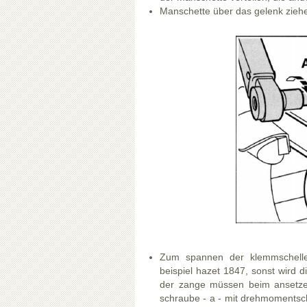
Manschette über das gelenk zieh
Zum spannen der klemmschelle
beispiel hazet 1847, sonst wird di
der zange müssen beim ansetzen 
schraube - a - mit drehmomentsc