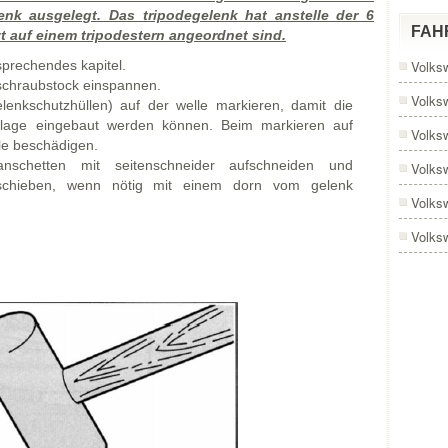
enk ausgelegt. Das tripodegelenk hat anstelle der 6
FAH
zt auf einem tripodestern angeordnet sind.
prechendes kapitel.
Volks
schraubstock einspannen.
Volks
enkschutzhüllen) auf der welle markieren, damit die
 lage eingebaut werden können. Beim markieren auf
Volks
lle beschädigen.
schetten mit seitenschneider aufschneiden und
Volks
schieben, wenn nötig mit einem dorn vom gelenk
Volks
Volks