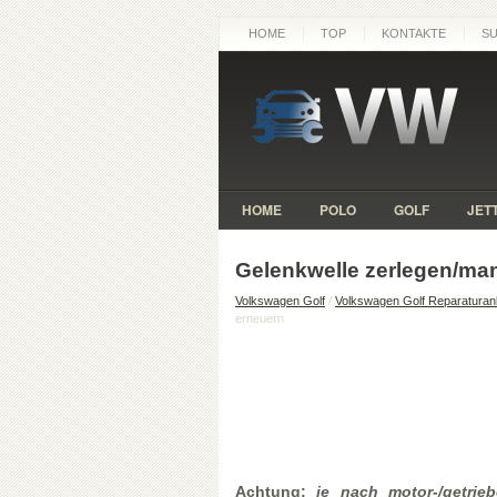
HOME
TOP
KONTAKTE
S
HOME
POLO
GOLF
JET
Gelenkwelle zerlegen/ma
Volkswagen Golf
/
Volkswagen Golf Reparaturanl
erneuern
Achtung:
je nach motor-/getrie