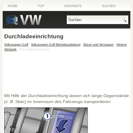
HOME
TOP
KONTAKTE
SUCHEN
Durchladeeinrichtung
Volkswagen Golf
/
Volkswagen Golf Betriebsanleitung
/
Sitzen und Verstauen
/
Hintere
Sitzbank
/ Durchladeeinrichtung
Mit Hilfe der Durchladeeinrichtung lassen sich lange Gegenstände
(z. B. Skier) im Innenraum des Fahrzeugs transportieren.