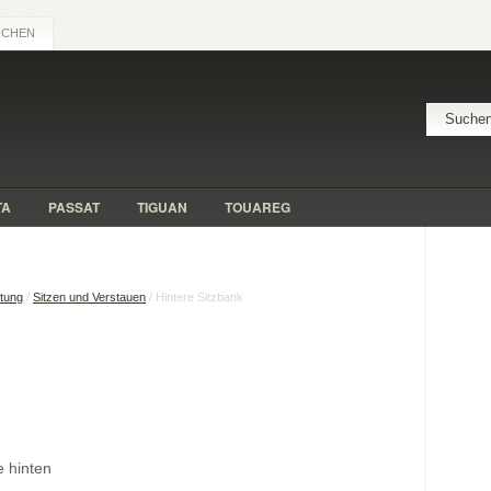
UCHEN
TA
PASSAT
TIGUAN
TOUAREG
itung
/
Sitzen und Verstauen
/ Hintere Sitzbank
e hinten