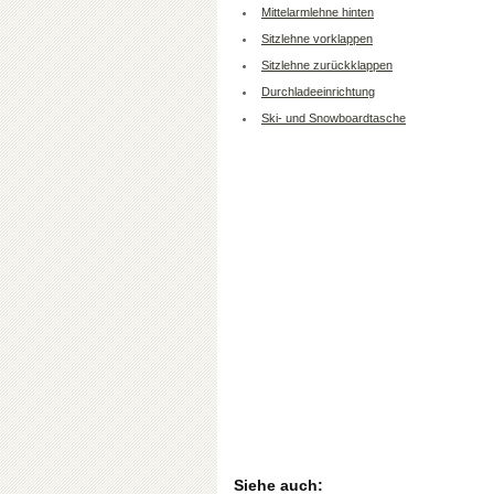
Mittelarmlehne hinten
Sitzlehne vorklappen
Sitzlehne zurückklappen
Durchladeeinrichtung
Ski- und Snowboardtasche
Siehe auch: