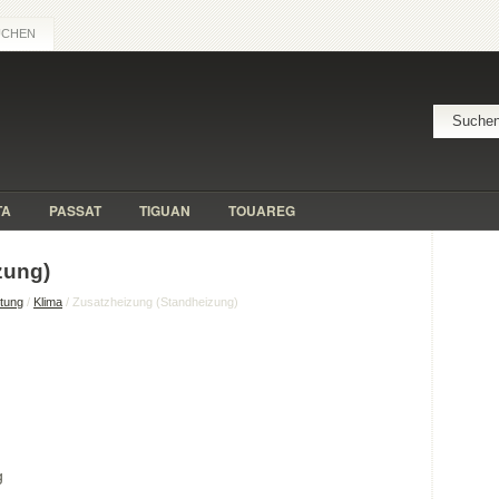
UCHEN
TA
PASSAT
TIGUAN
TOUAREG
zung)
itung
/
Klima
/ Zusatzheizung (Standheizung)
g