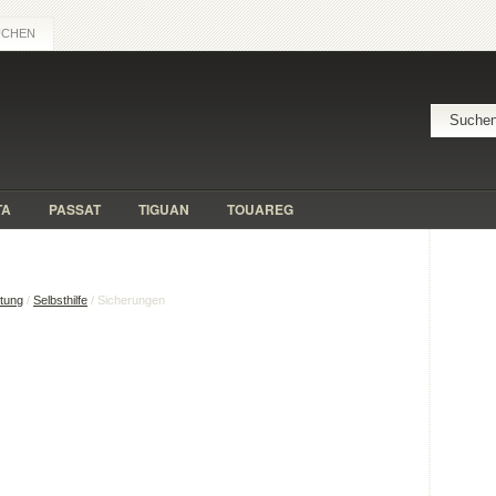
UCHEN
TA
PASSAT
TIGUAN
TOUAREG
itung
/
Selbsthilfe
/ Sicherungen