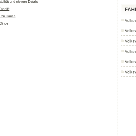
bilität und clevere Details
acelift
FAH
r zu Hause
Volks
 Dinge
Volks
Volks
Volks
Volks
Volks